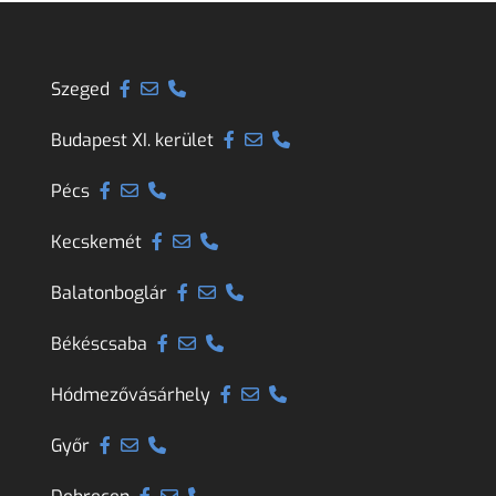
Szeged
Budapest XI. kerület
Pécs
Kecskemét
Balatonboglár
Békéscsaba
Hódmezővásárhely
Győr