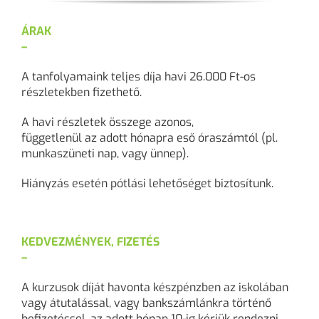
ÁRAK
–
A tanfolyamaink teljes díja
havi 26.000 Ft-os
részletekben fizethető
.
A havi részletek összege azonos,
függetlenül az adott hónapra eső óraszámtól
(pl.
munkaszüneti nap, vagy ünnep).
Hiányzás esetén pótlási lehetőséget biztosítunk.
KEDVEZMÉNYEK, FIZETÉS
–
A kurzusok díját havonta készpénzben az iskolában
vagy átutalással, vagy bankszámlánkra történő
befizetéssel, az adott hónap 10-ig kérjük rendezni.