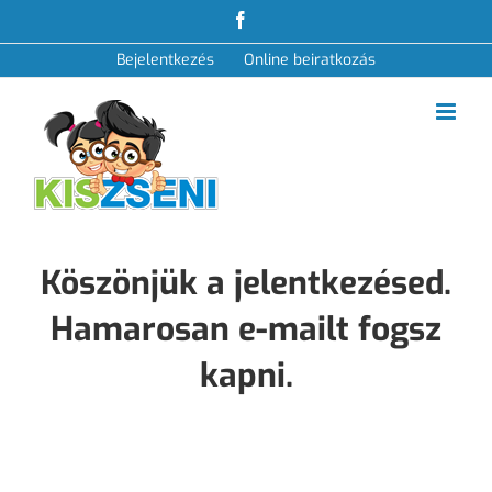
S
F
k
a
i
c
Bejelentkezés
Online beiratkozás
e
p
b
t
o
o
o
c
k
o
n
t
e
n
t
Köszönjük a jelentkezésed.
Hamarosan e-mailt fogsz
kapni.