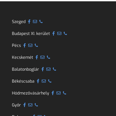
Szeged
Budapest XI. kerület
Pécs
Kecskemét
Balatonboglár
Békéscsaba
Hódmezővásárhely
Győr