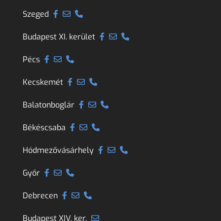
Szeged
Budapest XI. kerület
Pécs
Kecskemét
Balatonboglár
Békéscsaba
Hódmezővásárhely
Győr
Debrecen
Budapest XIV. ker.