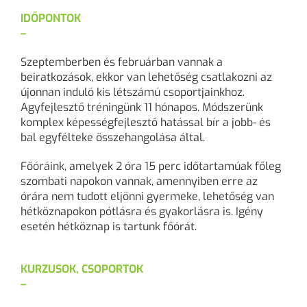
IDŐPONTOK
–
Szeptemberben és februárban vannak a
beiratkozások, ekkor van lehetőség csatlakozni az
újonnan induló kis létszámú csoportjainkhoz.
Agyfejlesztő tréningünk 11 hónapos. Módszerünk
komplex képességfejlesztő hatással bír a jobb- és
bal egyfélteke összehangolása által.
Főóráink, amelyek 2 óra 15 perc időtartamúak főleg
szombati napokon vannak, amennyiben erre az
órára nem tudott eljönni gyermeke, lehetőség van
hétköznapokon pótlásra és gyakorlásra is. Igény
esetén hétköznap is tartunk főórát.
KURZUSOK, CSOPORTOK
–