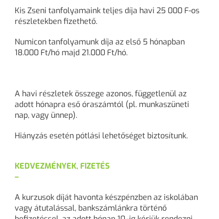
Kis Zseni tanfolyamaink teljes díja havi 25 000 F-os
részletekben fizethető.
Numicon tanfolyamunk díja az első 5 hónapban
18.000 Ft/hó majd 21.000 Ft/hó.
A havi részletek összege azonos, függetlenül az
adott hónapra eső óraszámtól (pl. munkaszüneti
nap, vagy ünnep).
Hiányzás esetén pótlási lehetőséget biztosítunk.
KEDVEZMÉNYEK, FIZETÉS
–
A kurzusok díját havonta készpénzben az iskolában
vagy átutalással, bankszámlánkra történő
befizetéssel, az adott hónap 10.-ig kérjük rendezni.