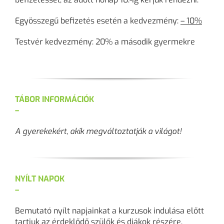
Egyösszegű befizetés esetén a kedvezmény:
– 10%
Testvér kedvezmény: 20% a második gyermekre
TÁBOR INFORMÁCIÓK
–
A gyerekekért, akik megváltoztatják a világot!
NYÍLT NAPOK
–
Bemutató nyílt napjainkat a kurzusok indulása előtt
tartjuk az érdeklődő szülők és diákok részére.