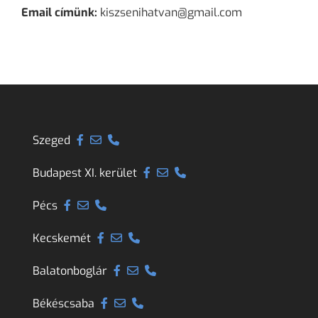
Email címünk:
kiszsenihatvan@gmail.com
Szeged
Budapest XI. kerület
Pécs
Kecskemét
Balatonboglár
Békéscsaba