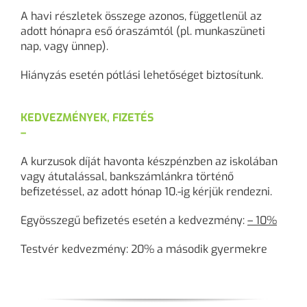
A havi részletek összege azonos, függetlenül az
adott hónapra eső óraszámtól (pl. munkaszüneti
nap, vagy ünnep).
Hiányzás esetén pótlási lehetőséget biztosítunk.
KEDVEZMÉNYEK, FIZETÉS
–
A kurzusok díját havonta készpénzben az iskolában
vagy átutalással, bankszámlánkra történő
befizetéssel, az adott hónap 10.-ig kérjük rendezni.
Egyösszegű befizetés esetén a kedvezmény:
– 10%
Testvér kedvezmény: 20% a második gyermekre