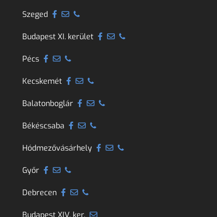
Szeged
Budapest XI. kerület
Pécs
Kecskemét
Balatonboglár
Békéscsaba
Hódmezővásárhely
Győr
Debrecen
Budapest XIV. ker.