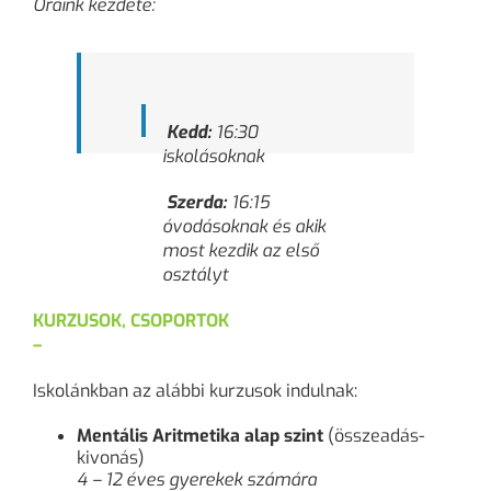
Óráink kezdete:
Kedd:
16:30
iskolásoknak
Szerda:
16:15
óvodásoknak és akik
most kezdik az első
osztályt
KURZUSOK, CSOPORTOK
–
Iskolánkban az alábbi kurzusok indulnak:
Mentális Aritmetika alap szint
(összeadás-
kivonás)
4 – 12 éves gyerekek számára