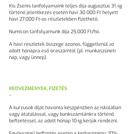
Kis Zsenis tanfolyamaink teljes díja augusztus 31.-ig
történő jelentkezés esetén havi 30 000 Ft helyett
havi 27.000 Ft-os részletekben fizethető.
Numicon tanfolyamunk díja 25.000 Ft/hó.
A havi részletek összege azonos, függetlenül az
adott hónapra eső óraszámtól (pl. munkaszüneti
nap, vagy ünnep).
KEDVEZMÉNYEK, FIZETÉS
–
A kurzusok díját havonta készpénzben az iskolában
vagy átutalással, vagy bankszámlánkra történő
befizetéssel, az adott hónap 10-ig kérjük rendezni.
Egyösszegű befizetés esetén a kedvezmény: 10%