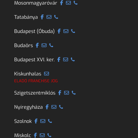
Mosonmagyaróvár
Tatabánya
Budapest (Óbuda)
Budaörs
Budapest XVI. ker.
Kiskunhalas
ELADÓ FRANCHISE JOG
Szigetszentmiklós
Nyíregyháza
Szolnok
Miskolc