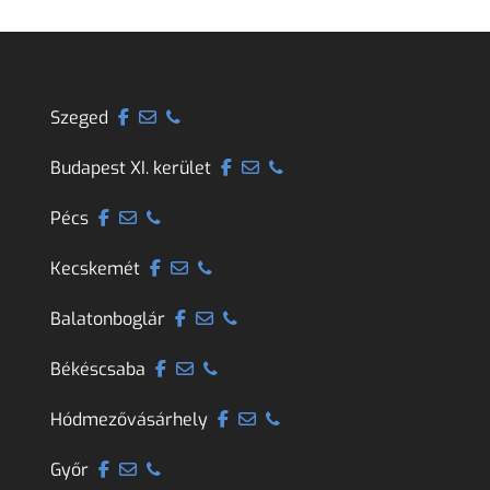
Szeged
Budapest XI. kerület
Pécs
Kecskemét
Balatonboglár
Békéscsaba
Hódmezővásárhely
Győr