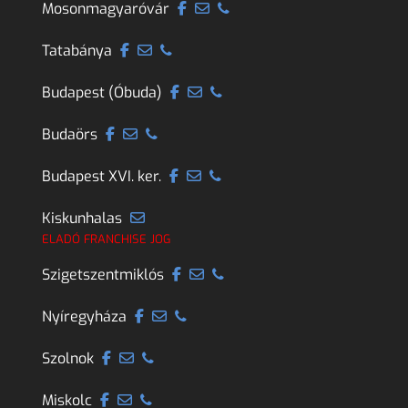
Mosonmagyaróvár
Tatabánya
Budapest (Óbuda)
Budaörs
Budapest XVI. ker.
Kiskunhalas
ELADÓ FRANCHISE JOG
Szigetszentmiklós
Nyíregyháza
Szolnok
Miskolc