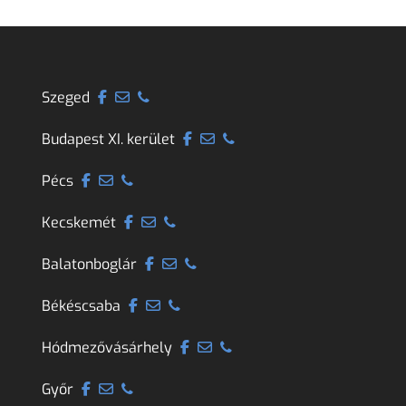
Szeged
Budapest XI. kerület
Pécs
Kecskemét
Balatonboglár
Békéscsaba
Hódmezővásárhely
Győr